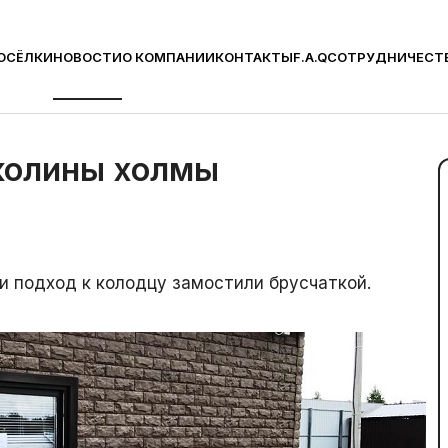
ОСЁЛКИ
НОВОСТИ
О КОМПАНИИ
КОНТАКТЫ
F.A.Q
СОТРУДНИЧЕСТ
оне КПП
колины холмы
и подход к колодцу замостили брусчаткой.