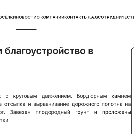
ОСЁЛКИ
НОВОСТИ
О КОМПАНИИ
КОНТАКТЫ
F.A.Q
СОТРУДНИЧЕСТ
и благоустройство
 благоустройство в
ок с круговым движением. Бордюрным камнем
а отсыпка и выравнивание дорожного полотна на
ог. Завезен плодородный грунт и проложены
тки.