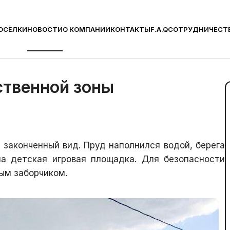
ОСЁЛКИ
НОВОСТИ
О КОМПАНИИ
КОНТАКТЫ
F.A.Q
СОТРУДНИЧЕСТ
тво общественной зоны
ственной зоны
законченный вид. Пруд наполнился водой, берега
на детская игровая площадка. Для безопасности
ым заборчиком.