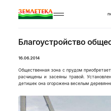
П
Главная
Новости
Николины сады
Благоустройс
Благоустройство обще
16.06.2014
Общественная зона с прудом приобретает 
расчищены и засеяны травой. Установле
детишек она огорожена веселым деревянн