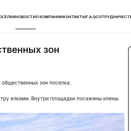
ОСЁЛКИ
НОВОСТИ
О КОМПАНИИ
КОНТАКТЫ
F.A.Q
СОТРУДНИЧЕСТ
щественных зон
ственных зон
 общественных зон поселка.
тру елками. Внутри площадки посажены клены.